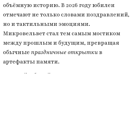
объёмную историю. В 2026 году юбилеи
отмечают не только словами поздравлений,
но и тактильными эмоциями.
Микровельвет стал тем самым мостиком
между прошлым и будущим, превращая
обычные
праздничные открытки
в
артефакты памяти.
Каждый юбилей — это не просто дата, а
целая вселенная воспоминаний. И сегодня
мы расскажем, как создать настоящую
роскошь в мелочах, чтобы каждый подарок
дышал теплом и заботой.
Микровельвет картон: технология
тактильного шика для