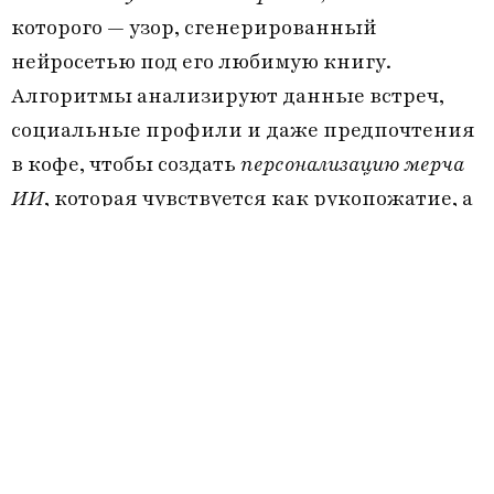
которого — узор, сгенерированный
нейросетью под его любимую книгу.
Алгоритмы анализируют данные встреч,
социальные профили и даже предпочтения
в кофе, чтобы создать
персонализацию мерча
ИИ
, которая чувствуется как рукопожатие, а
не распечатанный шаблон.
Тренды этого года строятся на слиянии
цифрового и тактильного. Металлические
брелки с гравировкой в стиле абстрактного
искусства, сгенерированной ИИ, соседствуют
с деревянными подставками под стакан, где
каждый узор уникален, как отпечаток
пальца. Главное — не технология, а эмоция,