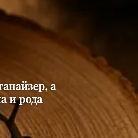
анайзер, а
а и рода